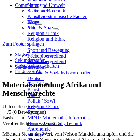
Community
Natur und Umwelt
Sache und Technik
Autor werden
Künstlerisch-musische Fächer
Tauschbörse
Kunst
Blog
Musik
Spiel & Spaß
Religion / Ethik
Religion und Ethik
Zum Footer springen
Sport
Sport und Bewegung
Startseite
Fächerübergreifend
Sekundarstufen
Fächerübergreifend
Geisteswissenschaften
Sekundarstufen
Politik / SoWi
Geistes- & Sozialwissenschaften
Deutsch
Materialsammlung Afrika und
Geschichte
Kunst
Menschenrechte
Musik
Politik / SoWi
Unterrichtseinheit
Religion / Ethik
—
/5
(0 Bewertungen)
Sport
Basis
MINT: Mathematik, Informatik,
Veröffentlicht am 10.06.2026
Naturwissenschaft, Technik
Astronomie
Möchten Sie an das Werk von Nelson Mandela anknüpfen und die
Biologie
Themenkomplexe Menschenrechte und Afrika im Unterricht