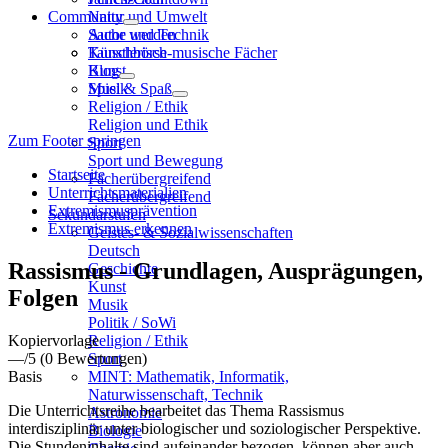
Community
Natur und Umwelt
Sache und Technik
Autor werden
Künstlerisch-musische Fächer
Tauschbörse
Kunst
Blog
Musik
Spiel & Spaß
Religion / Ethik
Religion und Ethik
Zum Footer springen
Sport
Sport und Bewegung
Startseite
Fächerübergreifend
Unterrichtsmaterialien
Fächerübergreifend
Extremismusprävention
Sekundarstufen
Extremismus erkennen
Geistes- & Sozialwissenschaften
Deutsch
Rassismus - Grundlagen, Ausprägungen,
Geschichte
Kunst
Folgen
Musik
Politik / SoWi
Kopiervorlage
Religion / Ethik
—
/5
(0 Bewertungen)
Sport
Basis
MINT: Mathematik, Informatik,
Naturwissenschaft, Technik
Die Unterrichtsreihe bearbeitet das Thema Rassismus
Astronomie
interdisziplinär unter biologischer und soziologischer Perspektive.
Biologie
Die Stundeninhalte sind aufeinander bezogen, können aber auch