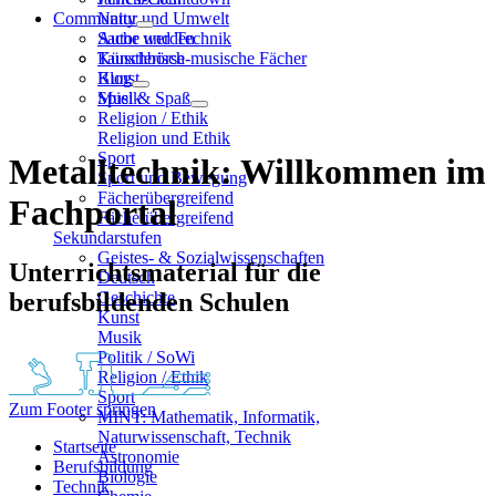
Community
Natur und Umwelt
Sache und Technik
Autor werden
Künstlerisch-musische Fächer
Tauschbörse
Kunst
Blog
Musik
Spiel & Spaß
Religion / Ethik
Religion und Ethik
Sport
Metalltechnik: Willkommen im
Sport und Bewegung
Fächerübergreifend
Fachportal
Fächerübergreifend
Sekundarstufen
Geistes- & Sozialwissenschaften
Unterrichtsmaterial für die
Deutsch
berufsbildenden Schulen
Geschichte
Kunst
Musik
Politik / SoWi
Religion / Ethik
Sport
Zum Footer springen
MINT: Mathematik, Informatik,
Naturwissenschaft, Technik
Startseite
Astronomie
Berufsbildung
Biologie
Technik