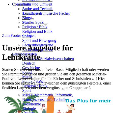
Community
Natur und Umwelt
Sache und Technik
Autor werden
Künstlerisch-musische Fächer
Tauschbörse
Kunst
Blog
Musik
Spiel & Spaß
Religion / Ethik
Religion und Ethik
Zum Footer springen
Sport
Sport und Bewegung
Fächerübergreifend
Unsere Angebote für
Fächerübergreifend
Sekundarstufen
Lehrkräfte
Geistes- & Sozialwissenschaften
Deutsch
Geschichte
Starten Sie mit einer kostenfreien Basis-Mitgliedschaft oder werden
Kunst
Sie Premium-Mitglied und greifen Sie auf den gesamten Material-
Musik
Pool von Lehrer-Online für alle Fächer und Schulstufen zu! Hier
Politik / SoWi
können Sie selbst wählen: zwischen dem günstigsten Festpreis, einer
Religion / Ethik
flexiblen Laufzeit oder dem vergünstigten Gruppentarif.
Sport
MINT: Mathematik, Informatik,
Naturwissenschaft, Technik
Astronomie
Biologie