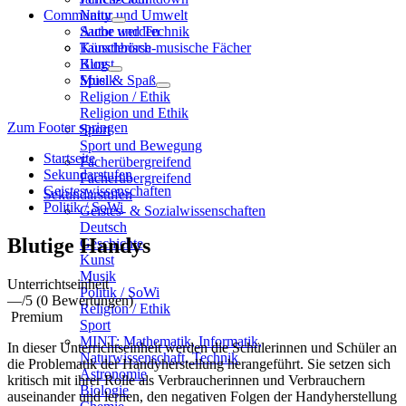
Community
Natur und Umwelt
Sache und Technik
Autor werden
Künstlerisch-musische Fächer
Tauschbörse
Kunst
Blog
Musik
Spiel & Spaß
Religion / Ethik
Religion und Ethik
Zum Footer springen
Sport
Sport und Bewegung
Startseite
Fächerübergreifend
Sekundarstufen
Fächerübergreifend
Geisteswissenschaften
Sekundarstufen
Politik / SoWi
Geistes- & Sozialwissenschaften
Deutsch
Blutige Handys
Geschichte
Kunst
Musik
Unterrichtseinheit
Politik / SoWi
—
/5
(0 Bewertungen)
Religion / Ethik
Premium
Sport
MINT: Mathematik, Informatik,
In dieser Unterrichtseinheit werden die Schülerinnen und Schüler an
Naturwissenschaft, Technik
die Problematik der Handyherstellung herangeführt. Sie setzen sich
Astronomie
kritisch mit ihrer Rolle als Verbraucherinnen und Verbrauchern
Biologie
auseinander und lernen, den negativen Folgen der Handyherstellung