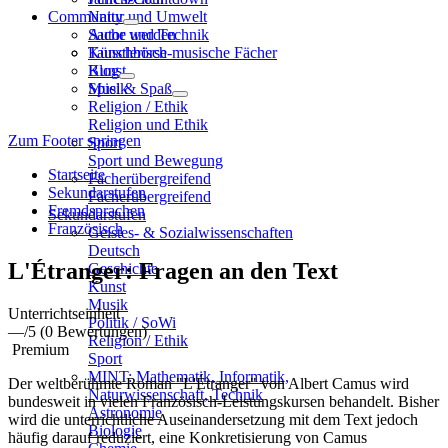
Community
Natur und Umwelt
Sache und Technik
Autor werden
Künstlerisch-musische Fächer
Tauschbörse
Kunst
Blog
Musik
Spiel & Spaß
Religion / Ethik
Religion und Ethik
Zum Footer springen
Sport
Sport und Bewegung
Startseite
Fächerübergreifend
Sekundarstufen
Fächerübergreifend
Fremdsprachen
Sekundarstufen
Französisch
Geistes- & Sozialwissenschaften
Deutsch
L'Étranger: Fragen an den Text
Geschichte
Kunst
Musik
Unterrichtseinheit
Politik / SoWi
—
/5
(0 Bewertungen)
Religion / Ethik
Premium
Sport
MINT: Mathematik, Informatik,
Der weltberühmte Roman "L'Étranger" von Albert Camus wird
Naturwissenschaft, Technik
bundesweit in vielen Französisch-Leistungskursen behandelt. Bisher
Astronomie
wird die unterrichtliche Auseinandersetzung mit dem Text jedoch
Biologie
häufig darauf reduziert, eine Konkretisierung von Camus