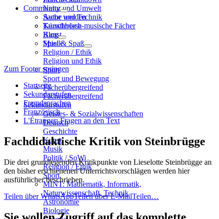
Community
Natur und Umwelt
Sache und Technik
Autor werden
Künstlerisch-musische Fächer
Tauschbörse
Kunst
Blog
Musik
Spiel & Spaß
Religion / Ethik
Religion und Ethik
Zum Footer springen
Sport
Sport und Bewegung
Startseite
Fächerübergreifend
Sekundarstufen
Fächerübergreifend
Fremdsprachen
Sekundarstufen
Französisch
Geistes- & Sozialwissenschaften
L'Étranger: Fragen an den Text
Deutsch
Geschichte
Fachdidaktische Kritik von Steinbrügge
Kunst
Musik
Politik / SoWi
Die drei grundlegenden Kritikpunkte von Lieselotte Steinbrügge an
Religion / Ethik
den bisher erschienenen Unterrichtsvorschlägen werden hier
Sport
ausführlicher beschrieben.
MINT: Mathematik, Informatik,
Naturwissenschaft, Technik
Teilen über WhatsApp
Teilen über E-Mail
Teilen…
Astronomie
Biologie
Sie wollen Zugriff auf das komplette