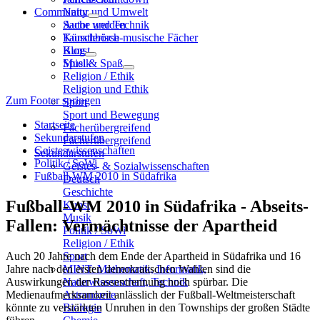
Community
Natur und Umwelt
Sache und Technik
Autor werden
Künstlerisch-musische Fächer
Tauschbörse
Kunst
Blog
Musik
Spiel & Spaß
Religion / Ethik
Religion und Ethik
Zum Footer springen
Sport
Sport und Bewegung
Startseite
Fächerübergreifend
Sekundarstufen
Fächerübergreifend
Geisteswissenschaften
Sekundarstufen
Politik / SoWi
Geistes- & Sozialwissenschaften
Fußball-WM 2010 in Südafrika
Deutsch
Geschichte
Fußball-WM 2010 in Südafrika - Abseits-
Kunst
Musik
Fallen: Vermächtnisse der Apartheid
Politik / SoWi
Religion / Ethik
Auch 20 Jahre nach dem Ende der Apartheid in Südafrika und 16
Sport
Jahre nach den ersten demokratischen Wahlen sind die
MINT: Mathematik, Informatik,
Auswirkungen der Rassentrennung noch spürbar. Die
Naturwissenschaft, Technik
Medienaufmerksamkeit anlässlich der Fußball-Weltmeisterschaft
Astronomie
könnte zu verstärkten Unruhen in den Townships der großen Städte
Biologie