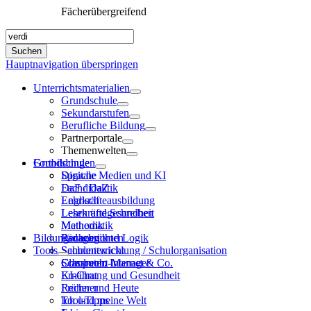
Fächerübergreifend
Hauptnavigation überspringen
Unterrichtsmaterialien
Grundschule
Sekundarstufen
Berufliche Bildung
Partnerportale
Themenwelten
Grundschule
Fortbildungen
Sprache
Digitale Medien und KI
DaF / DaZ
Fachdidaktik
Englisch
Lehrkräfteausbildung
Lesen und Schreiben
Lehrkräftegesundheit
Mathematik
Methodik
Bildungsnachrichten
Rechnen und Logik
Pädagogik
Tools
Sachunterricht
Schulentwicklung / Schulorganisation
Computer, Internet & Co.
Schulrecht
Classroom-Manager
Ernährung und Gesundheit
KI-Chat
Früher und Heute
Rechner
Ich und meine Welt
Tool-Tipps