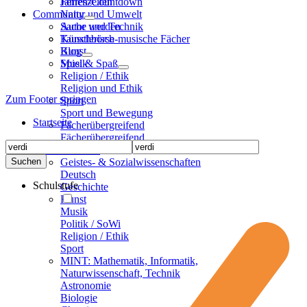
Jahreszeiten
Ferien-Countdown
Community
Natur und Umwelt
Sache und Technik
Autor werden
Künstlerisch-musische Fächer
Tauschbörse
Kunst
Blog
Musik
Spiel & Spaß
Religion / Ethik
Religion und Ethik
Zum Footer springen
Sport
Sport und Bewegung
Startseite
Fächerübergreifend
Fächerübergreifend
Sekundarstufen
Geistes- & Sozialwissenschaften
Deutsch
Schulstufe
Geschichte
Kunst
Musik
Politik / SoWi
Religion / Ethik
Sport
MINT: Mathematik, Informatik,
Naturwissenschaft, Technik
Astronomie
Biologie