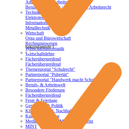
Arbeitsschutz / Arbeitssicherheit
Berufsvorbereitung / Berufsalltag / Arbeitsrecht
Technik
Elektrotechnik
Informationstechnik
Metalltechnik
Wirtschaft
Orga und Bürowirtschaft
Rechnungswesen
Sekundarstufe I
Wirtschaftsinformatik
Wirtschaftslehre
Fächerübergreifend
Fächerübergreifend
Themenportal "Schulrecht"
Partnerportal "Pubertät"
Partnerportal "Handwerk macht Schule"
Berufs- & Arbeitswelt
Besondere Förderung
Fächerübergreifend
Feste & Feiertage
Geschichte & Politik
Klima, Umwelt, Nachhaltigkeit
Kulturelle Bildung
Mediennutzung & Medienkompetenz
MINT