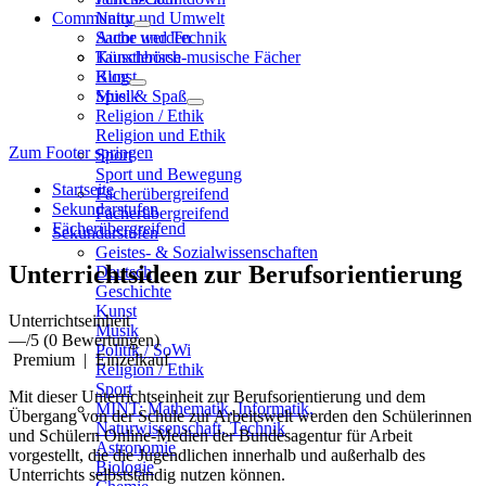
Community
Natur und Umwelt
Sache und Technik
Autor werden
Künstlerisch-musische Fächer
Tauschbörse
Kunst
Blog
Musik
Spiel & Spaß
Religion / Ethik
Religion und Ethik
Zum Footer springen
Sport
Sport und Bewegung
Startseite
Fächerübergreifend
Sekundarstufen
Fächerübergreifend
Fächerübergreifend
Sekundarstufen
Geistes- & Sozialwissenschaften
Unterrichtsideen zur Berufsorientierung
Deutsch
Geschichte
Kunst
Unterrichtseinheit
Musik
—
/5
(0 Bewertungen)
Politik / SoWi
Premium
|
Einzelkauf
Religion / Ethik
Sport
Mit dieser Unterrichtseinheit zur Berufsorientierung und dem
MINT: Mathematik, Informatik,
Übergang von der Schule zur Arbeitswelt werden den Schülerinnen
Naturwissenschaft, Technik
und Schülern Online-Medien der Bundesagentur für Arbeit
Astronomie
vorgestellt, die die Jugendlichen innerhalb und außerhalb des
Biologie
Unterrichts selbstständig nutzen können.