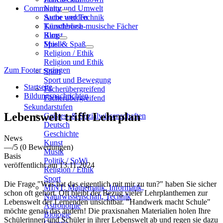
Community
Natur und Umwelt
Sache und Technik
Autor werden
Künstlerisch-musische Fächer
Tauschbörse
Kunst
Blog
Musik
Spiel & Spaß
Religion / Ethik
Religion und Ethik
Zum Footer springen
Sport
Sport und Bewegung
Startseite
Fächerübergreifend
Bildungsnachrichten
Fächerübergreifend
Sekundarstufen
Lebenswelt trifft Lehrplan
Geistes- & Sozialwissenschaften
Deutsch
Geschichte
News
Kunst
—
/5
(0 Bewertungen)
Musik
Basis
Politik / SoWi
veröffentlicht am 13.11.2024
Religion / Ethik
Sport
Die Frage "Was hat das eigentlich mit mir zu tun?" haben Sie sicher
MINT: Mathematik, Informatik,
schon oft gehört. Oft bleibt der Bezug vieler Lehrplanthemen zur
Naturwissenschaft, Technik
Lebenswelt der Lernenden unsichtbar. "Handwerk macht Schule"
Astronomie
möchte genau das ändern! Die praxisnahen Materialien holen Ihre
Biologie
Schülerinnen und Schüler in ihrer Lebenswelt ab und regen sie dazu