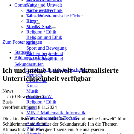
Community
Natur und Umwelt
Sache und Technik
Autor werden
Künstlerisch-musische Fächer
Tauschbörse
Kunst
Blog
Musik
Spiel & Spaß
Religion / Ethik
Religion und Ethik
Zum Footer springen
Sport
Sport und Bewegung
Startseite
Fächerübergreifend
Bildungsnachrichten
Fächerübergreifend
Sekundarstufen
Ich und meine Umwelt – Aktualisierte
Geistes- & Sozialwissenschaften
Deutsch
Unterrichtseinheit verfügbar
Geschichte
Kunst
News
Musik
—
/5
(0 Bewertungen)
Politik / SoWi
Basis
Religion / Ethik
veröffentlicht am 18.11.2024
Sport
MINT: Mathematik, Informatik,
Naturwissenschaft, Technik
Die aktualisierte Unterrichtseinheit "Ich und meine Umwelt" führt
Astronomie
Schülerinnen und Schüler der Sekundarstufe I in die Themen
Biologie
Klimaschutz und Energieeffizienz ein. Sie analysieren