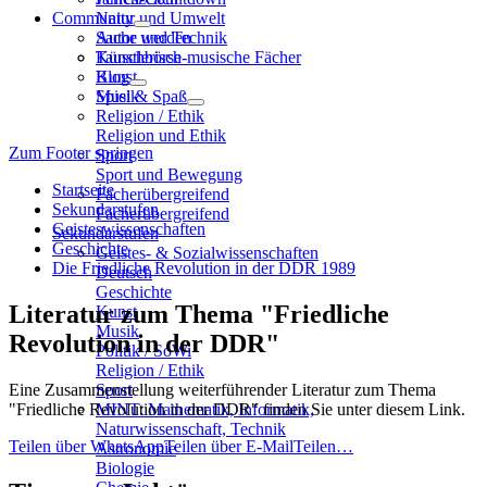
Community
Natur und Umwelt
Sache und Technik
Autor werden
Künstlerisch-musische Fächer
Tauschbörse
Kunst
Blog
Musik
Spiel & Spaß
Religion / Ethik
Religion und Ethik
Zum Footer springen
Sport
Sport und Bewegung
Startseite
Fächerübergreifend
Sekundarstufen
Fächerübergreifend
Geisteswissenschaften
Sekundarstufen
Geschichte
Geistes- & Sozialwissenschaften
Die Friedliche Revolution in der DDR 1989
Deutsch
Geschichte
Literatur zum Thema "Friedliche
Kunst
Musik
Revolution in der DDR"
Politik / SoWi
Religion / Ethik
Eine Zusammenstellung weiterführender Literatur zum Thema
Sport
"Friedliche Revolution in der DDR" finden Sie unter diesem Link.
MINT: Mathematik, Informatik,
Naturwissenschaft, Technik
Teilen über WhatsApp
Teilen über E-Mail
Teilen…
Astronomie
Biologie