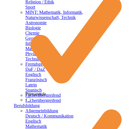
Religion / Ethik
Sport
MINT: Mathematik, Informatik,
Naturwissenschaft, Technik
Astronomie
Biologie
Chemie
Geographie
Informatik
Mathematik
Physik
Technik
Fremdsprachen
DaF / DaZ
Englisch
Französisch
Latein
Spanisch
Primarstufe
Fächerübergreifend
Fächerübergreifend
Berufsbildung
Allgemeinbildung
Deutsch / Kommunikation
Englisch
Mathematik