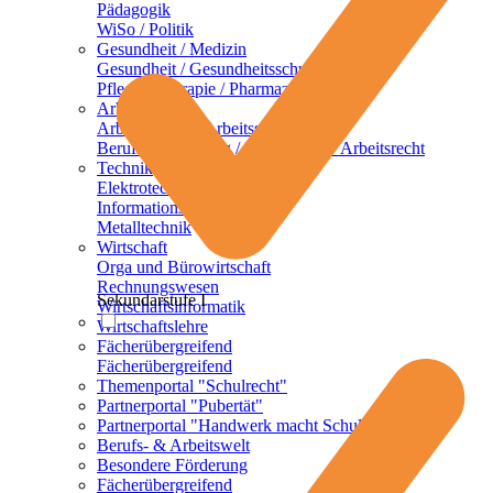
Pädagogik
WiSo / Politik
Gesundheit / Medizin
Gesundheit / Gesundheitsschutz
Pflege / Therapie / Pharmazie
Arbeit / Beruf
Arbeitsschutz / Arbeitssicherheit
Berufsvorbereitung / Berufsalltag / Arbeitsrecht
Technik
Elektrotechnik
Informationstechnik
Metalltechnik
Wirtschaft
Orga und Bürowirtschaft
Rechnungswesen
Sekundarstufe I
Wirtschaftsinformatik
Wirtschaftslehre
Fächerübergreifend
Fächerübergreifend
Themenportal "Schulrecht"
Partnerportal "Pubertät"
Partnerportal "Handwerk macht Schule"
Berufs- & Arbeitswelt
Besondere Förderung
Fächerübergreifend