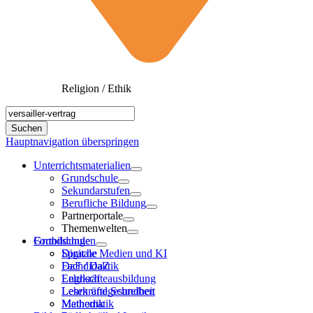
Religion / Ethik
Hauptnavigation überspringen
Unterrichtsmaterialien
Grundschule
Sekundarstufen
Berufliche Bildung
Partnerportale
Themenwelten
Grundschule
Fortbildungen
Sprache
Digitale Medien und KI
DaF / DaZ
Fachdidaktik
Englisch
Lehrkräfteausbildung
Lesen und Schreiben
Lehrkräftegesundheit
Mathematik
Methodik