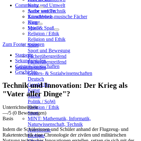
Community
Natur und Umwelt
Sache und Technik
Autor werden
Künstlerisch-musische Fächer
Tauschbörse
Kunst
Blog
Musik
Spiel & Spaß
Religion / Ethik
Religion und Ethik
Zum Footer springen
Sport
Sport und Bewegung
Startseite
Fächerübergreifend
Sekundarstufen
Fächerübergreifend
Geisteswissenschaften
Sekundarstufen
Geschichte
Geistes- & Sozialwissenschaften
Deutsch
Technik und Innovation: Der Krieg als
Geschichte
Kunst
"Vater aller Dinge"?
Musik
Politik / SoWi
Unterrichtseinheit
Religion / Ethik
—
/5
(0 Bewertungen)
Sport
Basis
MINT: Mathematik, Informatik,
Naturwissenschaft, Technik
Indem die Schülerinnen und Schüler anhand der Flugzeug- und
Astronomie
Raketentechnik eine Chronologie der zivilen und militärischen
Biologie
Nutzung technischer Innovationen erstellen, setzen sie sich mit der