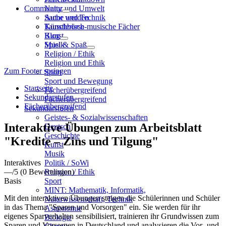
Community
Natur und Umwelt
Sache und Technik
Autor werden
Künstlerisch-musische Fächer
Tauschbörse
Kunst
Blog
Musik
Spiel & Spaß
Religion / Ethik
Religion und Ethik
Zum Footer springen
Sport
Sport und Bewegung
Startseite
Fächerübergreifend
Sekundarstufen
Fächerübergreifend
Fächerübergreifend
Sekundarstufen
Geistes- & Sozialwissenschaften
Interaktive Übungen zum Arbeitsblatt
Deutsch
Geschichte
"Kredite – Zins und Tilgung"
Kunst
Musik
Interaktives
Politik / SoWi
—
/5
(0 Bewertungen)
Religion / Ethik
Basis
Sport
MINT: Mathematik, Informatik,
Mit den interaktiven Übungen steigen die Schülerinnen und Schüler
Naturwissenschaft, Technik
in das Thema "Sparen und Vorsorgen" ein. Sie werden für ihr
Astronomie
eigenes Sparverhalten sensibilisiert, trainieren ihr Grundwissen zum
Biologie
Sparen und Vorsorgen in Deutschland und analysieren die Vor- und