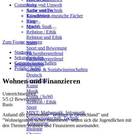
Community
Natur und Umwelt
Sache und Technik
Autor werden
Künstlerisch-musische Fächer
Tauschbörse
Kunst
Blog
Musik
Spiel & Spaß
Religion / Ethik
Religion und Ethik
Zum Footer springen
Sport
Sport und Bewegung
Startseite
Fächerübergreifend
Sekundarstufen
Fächerübergreifend
Geisteswissenschaften
Sekundarstufen
Politik / SoWi
Geistes- & Sozialwissenschaften
Deutsch
Wohnen und Finanzieren
Geschichte
Kunst
Musik
Unterrichtseinheit
Politik / SoWi
5
/5
(2 Bewertungen)
Religion / Ethik
Basis
Sport
MINT: Mathematik, Informatik,
Anhand der Lernmodule "Wohnen in Deutschland" und
Naturwissenschaft, Technik
"Wohneigentum sicher finanzieren" setzen sich die Jugendlichen mit
Astronomie
den Themen Wohnen und Finanzieren auseinander.
Biologie