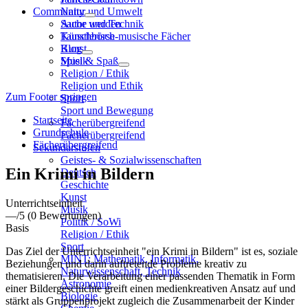
Community
Natur und Umwelt
Sache und Technik
Autor werden
Künstlerisch-musische Fächer
Tauschbörse
Kunst
Blog
Musik
Spiel & Spaß
Religion / Ethik
Religion und Ethik
Zum Footer springen
Sport
Sport und Bewegung
Startseite
Fächerübergreifend
Grundschule
Fächerübergreifend
Fächerübergreifend
Sekundarstufen
Geistes- & Sozialwissenschaften
Ein Krimi in Bildern
Deutsch
Geschichte
Kunst
Unterrichtseinheit
Musik
—
/5
(0 Bewertungen)
Politik / SoWi
Basis
Religion / Ethik
Sport
Das Ziel der Unterrichtseinheit "ein Krimi in Bildern" ist es, soziale
MINT: Mathematik, Informatik,
Beziehungen und darin auftretende Probleme kreativ zu
Naturwissenschaft, Technik
thematisieren. Die Verarbeitung einer passenden Thematik in Form
Astronomie
einer Bildergeschichte greift einen medienkreativen Ansatz auf und
Biologie
stärkt als Gruppenprojekt zugleich die Zusammenarbeit der Kinder