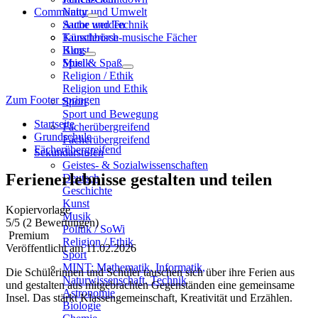
Community
Natur und Umwelt
Sache und Technik
Autor werden
Künstlerisch-musische Fächer
Tauschbörse
Kunst
Blog
Musik
Spiel & Spaß
Religion / Ethik
Religion und Ethik
Zum Footer springen
Sport
Sport und Bewegung
Startseite
Fächerübergreifend
Grundschule
Fächerübergreifend
Fächerübergreifend
Sekundarstufen
Geistes- & Sozialwissenschaften
Ferienerlebnisse gestalten und teilen
Deutsch
Geschichte
Kunst
Kopiervorlage
Musik
5
/5
(2 Bewertungen)
Politik / SoWi
Premium
Religion / Ethik
Veröffentlicht am 11.02.2026
Sport
MINT: Mathematik, Informatik,
Die Schülerinnen und Schüler tauschen sich über ihre Ferien aus
Naturwissenschaft, Technik
und gestalten aus mitgebrachten Gegenständen eine gemeinsame
Astronomie
Insel. Das stärkt Klassengemeinschaft, Kreativität und Erzählen.
Biologie