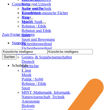
Community
Natur und Umwelt
Sache und Technik
Autor werden
Künstlerisch-musische Fächer
Tauschbörse
Kunst
Blog
Musik
Spiel & Spaß
Religion / Ethik
Religion und Ethik
Zum Footer springen
Sport
Sport und Bewegung
Startseite
Fächerübergreifend
Fächerübergreifend
Sekundarstufen
Geistes- & Sozialwissenschaften
Deutsch
Schulstufe
Geschichte
Kunst
Musik
Politik / SoWi
Religion / Ethik
Sport
MINT: Mathematik, Informatik,
Naturwissenschaft, Technik
Astronomie
Biologie