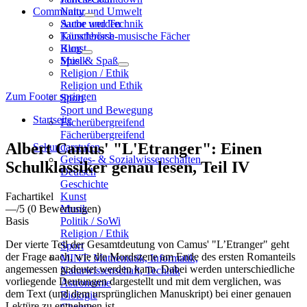
Community
Natur und Umwelt
Sache und Technik
Autor werden
Künstlerisch-musische Fächer
Tauschbörse
Kunst
Blog
Musik
Spiel & Spaß
Religion / Ethik
Religion und Ethik
Zum Footer springen
Sport
Sport und Bewegung
Startseite
Fächerübergreifend
Fächerübergreifend
Albert Camus' "L'Etranger": Einen
Sekundarstufen
Geistes- & Sozialwissenschaften
Schulklassiker genau lesen, Teil IV
Deutsch
Geschichte
Fachartikel
Kunst
—
/5
(0 Bewertungen)
Musik
Basis
Politik / SoWi
Religion / Ethik
Der vierte Teil der Gesamtdeutung von Camus' "L’Etranger" geht
Sport
der Frage nach, wie die Mordszene am Ende des ersten Romanteils
MINT: Mathematik, Informatik,
angemessen gedeutet werden kann. Dabei werden unterschiedliche
Naturwissenschaft, Technik
vorliegende Deutungen dargestellt und mit dem verglichen, was
Astronomie
dem Text (und dem ursprünglichen Manuskript) bei einer genauen
Biologie
Lektüre zu entnehmen ist.