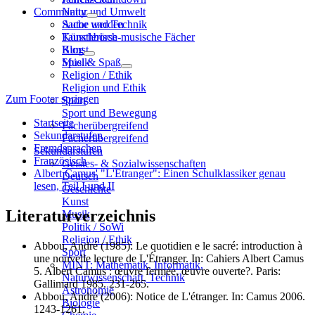
Community
Natur und Umwelt
Sache und Technik
Autor werden
Künstlerisch-musische Fächer
Tauschbörse
Kunst
Blog
Musik
Spiel & Spaß
Religion / Ethik
Religion und Ethik
Zum Footer springen
Sport
Sport und Bewegung
Startseite
Fächerübergreifend
Sekundarstufen
Fächerübergreifend
Fremdsprachen
Sekundarstufen
Französisch
Geistes- & Sozialwissenschaften
Albert Camus' "L'Etranger": Einen Schulklassiker genau
Deutsch
lesen, Teil I und II
Geschichte
Kunst
Literaturverzeichnis
Musik
Politik / SoWi
Religion / Ethik
Abbou, André (1985): Le quotidien e le sacré: introduction à
Sport
une nouvelle lecture de L'Étranger. In: Cahiers Albert Camus
MINT: Mathematik, Informatik,
5. Albert Camus : œuvre fermée, œuvre ouverte?. Paris:
Naturwissenschaft, Technik
Gallimard 1985. 231-265.
Astronomie
Abbou, André (2006): Notice de L'étranger. In: Camus 2006.
Biologie
1243-1261.