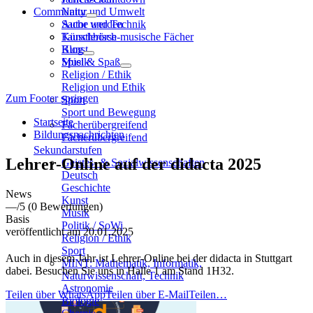
Community
Natur und Umwelt
Sache und Technik
Autor werden
Künstlerisch-musische Fächer
Tauschbörse
Kunst
Blog
Musik
Spiel & Spaß
Religion / Ethik
Religion und Ethik
Zum Footer springen
Sport
Sport und Bewegung
Startseite
Fächerübergreifend
Bildungsnachrichten
Fächerübergreifend
Sekundarstufen
Lehrer-Online auf der didacta 2025
Geistes- & Sozialwissenschaften
Deutsch
Geschichte
News
Kunst
—
/5
(0 Bewertungen)
Musik
Basis
Politik / SoWi
veröffentlicht am 20.01.2025
Religion / Ethik
Sport
Auch in diesem Jahr ist Lehrer-Online bei der didacta in Stuttgart
MINT: Mathematik, Informatik,
dabei. Besuchen Sie uns in Halle 1 am Stand 1H32.
Naturwissenschaft, Technik
Astronomie
Teilen über WhatsApp
Teilen über E-Mail
Teilen…
Biologie