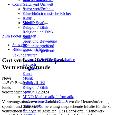
Community
Natur und Umwelt
Sache und Technik
Autor werden
Künstlerisch-musische Fächer
Tauschbörse
Kunst
Blog
Musik
Spiel & Spaß
Religion / Ethik
Religion und Ethik
Zum Footer springen
Sport
Sport und Bewegung
Startseite
Fächerübergreifend
Bildungsnachrichten
Fächerübergreifend
Sekundarstufen
Gut vorbereitet für jede
Geistes- & Sozialwissenschaften
Deutsch
Vertretungsstunde
Geschichte
Kunst
News
Musik
—
/5
(0 Bewertungen)
Politik / SoWi
Basis
Religion / Ethik
veröffentlicht am 04.12.2024
Sport
MINT: Mathematik, Informatik,
Naturwissenschaft, Technik
Vertretungsstunden stellen Lehrkräfte oft vor die Herausforderung,
Astronomie
spontan und ohne viel Vorbereitung ansprechende Inhalte für die zu
Biologie
vertretenden Stunden zu gestalten. Das Lehr-Portal "Handwerk