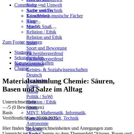
Community
Natur und Umwelt
Sache und Technik
Autor werden
Künstlerisch-musische Fächer
Tauschbörse
Kunst
Blog
Musik
Spiel & Spaß
Religion / Ethik
Religion und Ethik
Zum Footer springen
Sport
Sport und Bewegung
Startseite
Fächerübergreifend
Sekundarstufen
Fächerübergreifend
Naturwissenschaften
Sekundarstufen
Chemie
Geistes- & Sozialwissenschaften
Deutsch
Materialsammlung Chemie: Säuren,
Geschichte
Kunst
Basen und Salze im Alltag
Musik
Politik / SoWi
Unterrichtseinheit
Religion / Ethik
—
/5
(0 Bewertungen)
Sport
Basis
MINT: Mathematik, Informatik,
Veröffentlicht am 25.06.2025
Naturwissenschaft, Technik
Astronomie
Hier finden Sie Unterrichtseinheiten und Anregungen zum
Biologie
Unterricht im Fach Chemie zu dem Themenfeld "Säuren, Basen und