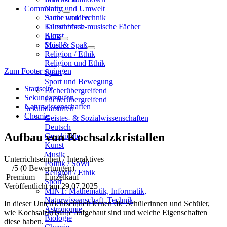
Community
Natur und Umwelt
Sache und Technik
Autor werden
Künstlerisch-musische Fächer
Tauschbörse
Kunst
Blog
Musik
Spiel & Spaß
Religion / Ethik
Religion und Ethik
Zum Footer springen
Sport
Sport und Bewegung
Startseite
Fächerübergreifend
Sekundarstufen
Fächerübergreifend
Naturwissenschaften
Sekundarstufen
Chemie
Geistes- & Sozialwissenschaften
Deutsch
Aufbau von Kochsalzkristallen
Geschichte
Kunst
Musik
Unterrichtseinheit / Interaktives
Politik / SoWi
—
/5
(0 Bewertungen)
Religion / Ethik
Premium
|
Einzelkauf
Sport
Veröffentlicht am 29.07.2025
MINT: Mathematik, Informatik,
Naturwissenschaft, Technik
In dieser Unterrichtseinheit lernen die Schülerinnen und Schüler,
Astronomie
wie Kochsalzkristalle aufgebaut sind und welche Eigenschaften
Biologie
diese haben.