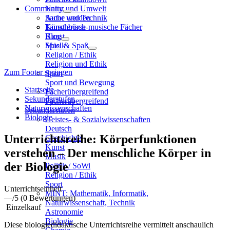
Community
Natur und Umwelt
Sache und Technik
Autor werden
Künstlerisch-musische Fächer
Tauschbörse
Kunst
Blog
Musik
Spiel & Spaß
Religion / Ethik
Religion und Ethik
Zum Footer springen
Sport
Sport und Bewegung
Startseite
Fächerübergreifend
Sekundarstufen
Fächerübergreifend
Naturwissenschaften
Sekundarstufen
Biologie
Geistes- & Sozialwissenschaften
Deutsch
Unterrichtsreihe: Körperfunktionen
Geschichte
Kunst
verstehen – Der menschliche Körper in
Musik
der Biologie
Politik / SoWi
Religion / Ethik
Sport
Unterrichtseinheit
MINT: Mathematik, Informatik,
—
/5
(0 Bewertungen)
Naturwissenschaft, Technik
Einzelkauf
Astronomie
Biologie
Diese biologiedidaktische Unterrichtsreihe vermittelt anschaulich