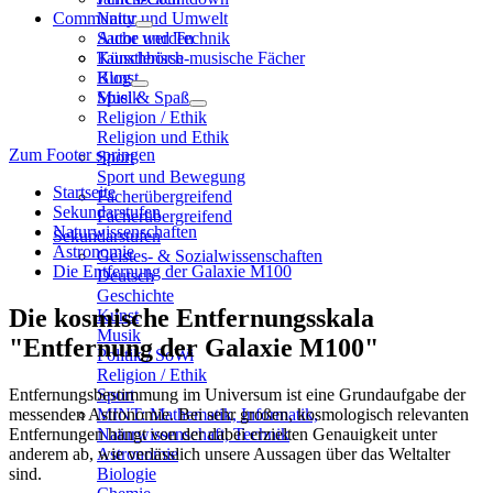
Community
Natur und Umwelt
Sache und Technik
Autor werden
Künstlerisch-musische Fächer
Tauschbörse
Kunst
Blog
Musik
Spiel & Spaß
Religion / Ethik
Religion und Ethik
Zum Footer springen
Sport
Sport und Bewegung
Startseite
Fächerübergreifend
Sekundarstufen
Fächerübergreifend
Naturwissenschaften
Sekundarstufen
Astronomie
Geistes- & Sozialwissenschaften
Die Entfernung der Galaxie M100
Deutsch
Geschichte
Die kosmische Entfernungsskala
Kunst
Musik
"Entfernung der Galaxie M100"
Politik / SoWi
Religion / Ethik
Entfernungsbestimmung im Universum ist eine Grundaufgabe der
Sport
messenden Astronomie. Bei sehr großen, kosmologisch relevanten
MINT: Mathematik, Informatik,
Entfernungen hängt von der dabei erzielten Genauigkeit unter
Naturwissenschaft, Technik
anderem ab, wie verlässlich unsere Aussagen über das Weltalter
Astronomie
sind.
Biologie