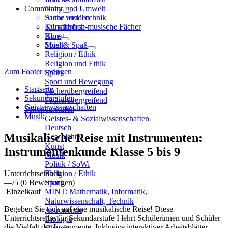
Community
Natur und Umwelt
Sache und Technik
Autor werden
Künstlerisch-musische Fächer
Tauschbörse
Kunst
Blog
Musik
Spiel & Spaß
Religion / Ethik
Religion und Ethik
Zum Footer springen
Sport
Sport und Bewegung
Startseite
Fächerübergreifend
Sekundarstufen
Fächerübergreifend
Geisteswissenschaften
Sekundarstufen
Musik
Geistes- & Sozialwissenschaften
Deutsch
Musikalische Reise mit Instrumenten:
Geschichte
Kunst
Instrumentenkunde Klasse 5 bis 9
Musik
Politik / SoWi
Unterrichtseinheit
Religion / Ethik
—
/5
(0 Bewertungen)
Sport
Einzelkauf
MINT: Mathematik, Informatik,
Naturwissenschaft, Technik
Begeben Sie sich auf eine musikalische Reise! Diese
Astronomie
Unterrichtsreihe für Sekundarstufe I lehrt Schülerinnen und Schüler
Biologie
die Vielfalt der Instrumente. Inklusive interaktiver Arbeitsblätter,