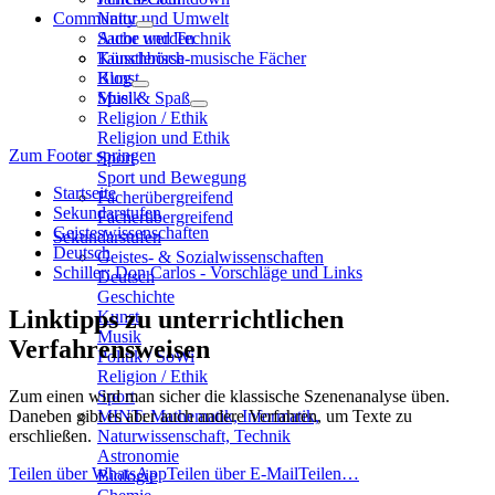
Community
Natur und Umwelt
Sache und Technik
Autor werden
Künstlerisch-musische Fächer
Tauschbörse
Kunst
Blog
Musik
Spiel & Spaß
Religion / Ethik
Religion und Ethik
Zum Footer springen
Sport
Sport und Bewegung
Startseite
Fächerübergreifend
Sekundarstufen
Fächerübergreifend
Geisteswissenschaften
Sekundarstufen
Deutsch
Geistes- & Sozialwissenschaften
Schiller: Don Carlos - Vorschläge und Links
Deutsch
Geschichte
Linktipps zu unterrichtlichen
Kunst
Musik
Verfahrensweisen
Politik / SoWi
Religion / Ethik
Zum einen wird man sicher die klassische Szenenanalyse üben.
Sport
Daneben gibt es aber auch andere Verfahren, um Texte zu
MINT: Mathematik, Informatik,
erschließen.
Naturwissenschaft, Technik
Astronomie
Teilen über WhatsApp
Teilen über E-Mail
Teilen…
Biologie