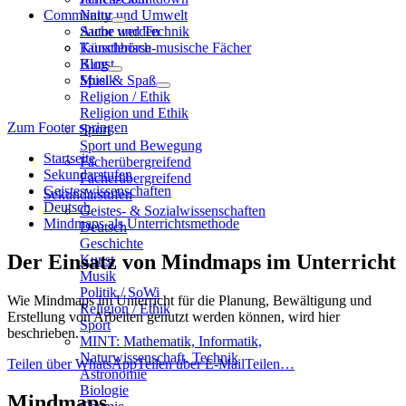
Community
Natur und Umwelt
Sache und Technik
Autor werden
Künstlerisch-musische Fächer
Tauschbörse
Kunst
Blog
Musik
Spiel & Spaß
Religion / Ethik
Religion und Ethik
Zum Footer springen
Sport
Sport und Bewegung
Startseite
Fächerübergreifend
Sekundarstufen
Fächerübergreifend
Geisteswissenschaften
Sekundarstufen
Deutsch
Geistes- & Sozialwissenschaften
Mindmaps als Unterrichtsmethode
Deutsch
Geschichte
Der Einsatz von Mindmaps im Unterricht
Kunst
Musik
Politik / SoWi
Wie Mindmaps im Unterricht für die Planung, Bewältigung und
Religion / Ethik
Erstellung von Arbeiten genutzt werden können, wird hier
Sport
beschrieben.
MINT: Mathematik, Informatik,
Naturwissenschaft, Technik
Teilen über WhatsApp
Teilen über E-Mail
Teilen…
Astronomie
Biologie
Mindmaps