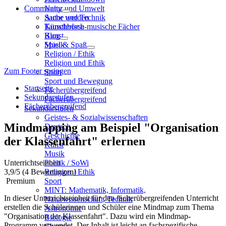
Community
Natur und Umwelt
Sache und Technik
Autor werden
Künstlerisch-musische Fächer
Tauschbörse
Kunst
Blog
Musik
Spiel & Spaß
Religion / Ethik
Religion und Ethik
Zum Footer springen
Sport
Sport und Bewegung
Startseite
Fächerübergreifend
Sekundarstufen
Fächerübergreifend
Fächerübergreifend
Sekundarstufen
Geistes- & Sozialwissenschaften
Mindmapping am Beispiel "Organisation
Deutsch
Geschichte
der Klassenfahrt" erlernen
Kunst
Musik
Unterrichtseinheit
Politik / SoWi
3,9
/5
(4 Bewertungen)
Religion / Ethik
Premium
Sport
MINT: Mathematik, Informatik,
In dieser Unterrichtseinheit für den fächerübergreifenden Unterricht
Naturwissenschaft, Technik
erstellen die Schülerinnen und Schüler eine Mindmap zum Thema
Astronomie
"Organisation der Klassenfahrt". Dazu wird ein Mindmap-
Biologie
Programm verwendet. Der Inhalt ist leicht an fachspezifische