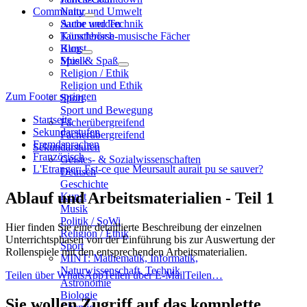
Community
Natur und Umwelt
Sache und Technik
Autor werden
Künstlerisch-musische Fächer
Tauschbörse
Kunst
Blog
Musik
Spiel & Spaß
Religion / Ethik
Religion und Ethik
Zum Footer springen
Sport
Sport und Bewegung
Startseite
Fächerübergreifend
Sekundarstufen
Fächerübergreifend
Fremdsprachen
Sekundarstufen
Französisch
Geistes- & Sozialwissenschaften
L'Etranger: Est-ce que Meursault aurait pu se sauver?
Deutsch
Geschichte
Ablauf und Arbeitsmaterialien - Teil 1
Kunst
Musik
Politik / SoWi
Hier finden Sie eine detaillierte Beschreibung der einzelnen
Religion / Ethik
Unterrichtsphasen von der Einführung bis zur Auswertung der
Sport
Rollenspiele mit den entsprechenden Arbeitsmaterialien.
MINT: Mathematik, Informatik,
Naturwissenschaft, Technik
Teilen über WhatsApp
Teilen über E-Mail
Teilen…
Astronomie
Biologie
Sie wollen Zugriff auf das komplette