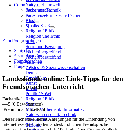
Community
Natur und Umwelt
Sache und Technik
Autor werden
Künstlerisch-musische Fächer
Tauschbörse
Kunst
Blog
Musik
Spiel & Spaß
Religion / Ethik
Religion und Ethik
Zum Footer springen
Sport
Sport und Bewegung
Startseite
Fächerübergreifend
Sekundarstufen
Fächerübergreifend
Fremdsprachen
Sekundarstufen
Französisch
Geistes- & Sozialwissenschaften
Deutsch
Landeskunde online: Link-Tipps für den
Geschichte
Kunst
Fremdsprachen-Unterricht
Musik
Politik / SoWi
Fachartikel
Religion / Ethik
—
/5
(0 Bewertungen)
Sport
Premium
|
Einzelkauf
MINT: Mathematik, Informatik,
Naturwissenschaft, Technik
Dieser Fachartikel liefert Anregungen für die Einbindung von
Astronomie
Internetressourcen in den landeskundlichen Fremdsprachen-
Biologie
Unterricht. Hier finden Lehrkräfte Link-Tipps für den Englisch-,