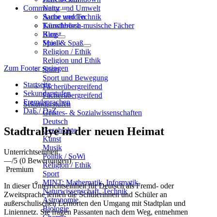
Community
Natur und Umwelt
Sache und Technik
Autor werden
Künstlerisch-musische Fächer
Tauschbörse
Kunst
Blog
Musik
Spiel & Spaß
Religion / Ethik
Religion und Ethik
Zum Footer springen
Sport
Sport und Bewegung
Startseite
Fächerübergreifend
Sekundarstufen
Fächerübergreifend
Fremdsprachen
Sekundarstufen
DaF / DaZ
Geistes- & Sozialwissenschaften
Deutsch
Stadtrallye in der neuen Heimat
Geschichte
Kunst
Musik
Unterrichtseinheit
Politik / SoWi
—
/5
(0 Bewertungen)
Religion / Ethik
Premium
Sport
MINT: Mathematik, Informatik,
In dieser Unterrichtseinheit für Deutsch als Fremd- oder
Naturwissenschaft, Technik
Zweitsprache lernen die Schülerinnen und Schüler an
Astronomie
außerschulischen Lernorten den Umgang mit Stadtplan und
Biologie
Liniennetz. Sie fragen Passanten nach dem Weg, entnehmen