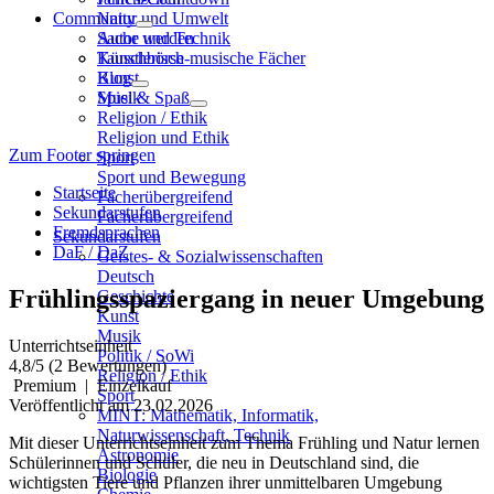
Community
Natur und Umwelt
Sache und Technik
Autor werden
Künstlerisch-musische Fächer
Tauschbörse
Kunst
Blog
Musik
Spiel & Spaß
Religion / Ethik
Religion und Ethik
Zum Footer springen
Sport
Sport und Bewegung
Startseite
Fächerübergreifend
Sekundarstufen
Fächerübergreifend
Fremdsprachen
Sekundarstufen
DaF / DaZ
Geistes- & Sozialwissenschaften
Deutsch
Frühlingsspaziergang in neuer Umgebung
Geschichte
Kunst
Musik
Unterrichtseinheit
Politik / SoWi
4,8
/5
(2 Bewertungen)
Religion / Ethik
Premium
|
Einzelkauf
Sport
Veröffentlicht am 23.02.2026
MINT: Mathematik, Informatik,
Naturwissenschaft, Technik
Mit dieser Unterrichtseinheit zum Thema Frühling und Natur lernen
Astronomie
Schülerinnen und Schüler, die neu in Deutschland sind, die
Biologie
wichtigsten Tiere und Pflanzen ihrer unmittelbaren Umgebung