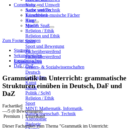
Community
Natur und Umwelt
Sache und Technik
Autor werden
Künstlerisch-musische Fächer
Tauschbörse
Kunst
Blog
Musik
Spiel & Spaß
Religion / Ethik
Religion und Ethik
Zum Footer springen
Sport
Sport und Bewegung
Startseite
Fächerübergreifend
Sekundarstufen
Fächerübergreifend
Fremdsprachen
Sekundarstufen
DaF / DaZ
Geistes- & Sozialwissenschaften
Deutsch
Grammatik im Unterricht: grammatische
Geschichte
Kunst
Strukturen einüben in Deutsch, DaF und
Musik
DaZ
Politik / SoWi
Religion / Ethik
Sport
Fachartikel
MINT: Mathematik, Informatik,
—
/5
(0 Bewertungen)
Naturwissenschaft, Technik
Premium
|
Einzelkauf
Astronomie
Biologie
Dieser Fachartikel zum Thema "Grammatik im Unterricht: