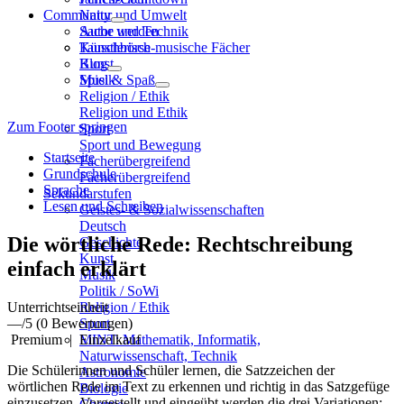
Community
Natur und Umwelt
Sache und Technik
Autor werden
Künstlerisch-musische Fächer
Tauschbörse
Kunst
Blog
Musik
Spiel & Spaß
Religion / Ethik
Religion und Ethik
Zum Footer springen
Sport
Sport und Bewegung
Startseite
Fächerübergreifend
Grundschule
Fächerübergreifend
Sprache
Sekundarstufen
Lesen und Schreiben
Geistes- & Sozialwissenschaften
Deutsch
Die wörtliche Rede: Rechtschreibung
Geschichte
Kunst
einfach erklärt
Musik
Politik / SoWi
Unterrichtseinheit
Religion / Ethik
—
/5
(0 Bewertungen)
Sport
Premium
|
Einzelkauf
MINT: Mathematik, Informatik,
Naturwissenschaft, Technik
Die Schülerinnen und Schüler lernen, die Satzzeichen der
Astronomie
wörtlichen Rede im Text zu erkennen und richtig in das Satzgefüge
Biologie
einzusetzen. Vorgestellt und eingeübt werden die drei Variationen: