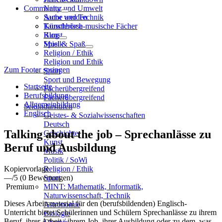
Community
Natur und Umwelt
Sache und Technik
Autor werden
Künstlerisch-musische Fächer
Tauschbörse
Kunst
Blog
Musik
Spiel & Spaß
Religion / Ethik
Religion und Ethik
Zum Footer springen
Sport
Sport und Bewegung
Startseite
Fächerübergreifend
Berufsbildung
Fächerübergreifend
Allgemeinbildung
Sekundarstufen
Englisch
Geistes- & Sozialwissenschaften
Deutsch
Talking about the job – Sprechanlässe zu
Geschichte
Kunst
Beruf und Ausbildung
Musik
Politik / SoWi
Kopiervorlage
Religion / Ethik
—
/5
(0 Bewertungen)
Sport
Premium
MINT: Mathematik, Informatik,
Naturwissenschaft, Technik
Dieses Arbeitsmaterial für den (berufsbildenden) Englisch-
Astronomie
Unterricht bietet Schülerinnen und Schülern Sprechanlässe zu ihrem
Biologie
Beruf, ihrer Arbeit / ihrem Job, ihrer Ausbildung oder zu dem, was