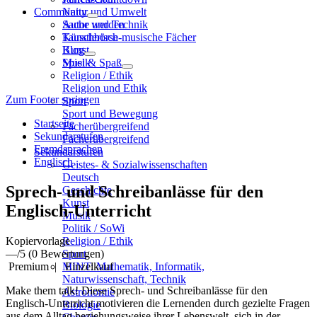
Community
Natur und Umwelt
Sache und Technik
Autor werden
Künstlerisch-musische Fächer
Tauschbörse
Kunst
Blog
Musik
Spiel & Spaß
Religion / Ethik
Religion und Ethik
Zum Footer springen
Sport
Sport und Bewegung
Startseite
Fächerübergreifend
Sekundarstufen
Fächerübergreifend
Fremdsprachen
Sekundarstufen
Englisch
Geistes- & Sozialwissenschaften
Deutsch
Sprech- und Schreibanlässe für den
Geschichte
Kunst
Englisch-Unterricht
Musik
Politik / SoWi
Kopiervorlage
Religion / Ethik
—
/5
(0 Bewertungen)
Sport
Premium
|
Einzelkauf
MINT: Mathematik, Informatik,
Naturwissenschaft, Technik
Make them talk! Diese Sprech- und Schreibanlässe für den
Astronomie
Englisch-Unterricht motivieren die Lernenden durch gezielte Fragen
Biologie
aus dem Alltag beziehungsweise ihrer Lebenswelt, sich in der