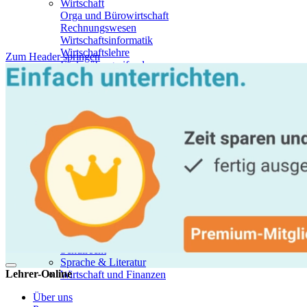
Wirtschaft
Orga und Bürowirtschaft
Rechnungswesen
Wirtschaftsinformatik
Wirtschaftslehre
Zum Header springen
Fächerübergreifend
Fächerübergreifend
Themenportal "Schulrecht"
Partnerportal "Pubertät"
Partnerportal "Handwerk macht Schule"
Berufs- & Arbeitswelt
Besondere Förderung
Fächerübergreifend
Feste & Feiertage
Geschichte & Politik
Klima, Umwelt, Nachhaltigkeit
Kulturelle Bildung
Mediennutzung & Medienkompetenz
MINT
Schulentwicklung und Organisation
Schulrecht
Sprache & Literatur
Lehrer-Online
Wirtschaft und Finanzen
Über uns