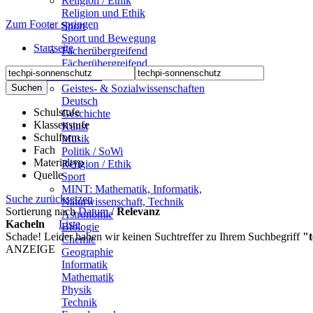
Religion / Ethik
Religion und Ethik
Zum Footer springen
Sport
Sport und Bewegung
Startseite
Fächerübergreifend
Fächerübergreifend
Sekundarstufen
Geistes- & Sozialwissenschaften
Deutsch
Schulstufe
Geschichte
Klassenstufe
Kunst
Schulform
Musik
Fach
Politik / SoWi
Materialtyp
Religion / Ethik
Quelle
Sport
MINT: Mathematik, Informatik,
Suche zurücksetzen
Naturwissenschaft, Technik
Sortierung nach
Datum
/
Relevanz
Astronomie
Kacheln
Liste
Biologie
Schade! Leider haben wir keinen Suchtreffer zu Ihrem Suchbegriff
"t
Chemie
ANZEIGE
Geographie
Informatik
Mathematik
Physik
Technik