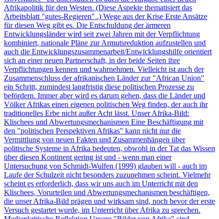
Afrikapolitik für den Westen. (Diese Aspekte thematisiert das
Arbeitsblatt "gutes-Regieren" .) Wege aus der Krise Erste Ansätze
für diesen Weg gibt es. Die Entschuldung der ärmeren
Entwicklungsländer wird seit zwei Jahren mit der Verpflichtung
kombiniert, nationale Pläne zur Armutsreduktion aufzustellen und
auch die Entwicklungszusammenarbeit/Entwicklungshilfe orientiert
sich an einer neuen Partnerschaft, in der beide Seiten ihre
Verpflichtungen kennen und wahrnehmen. Vielleicht ist auch der
Zusammenschluss der afrikanischen Länder zur "African Union"
ein Schritt, zumindest langfristig diese politischen Prozesse zu
befördern. Immer aber wird es darum gehen, dass die Länder und
Völker Afrikas einen eigenen politischen Weg finden, der auch ihr
traditionelles Erbe nicht außer Acht lässt. Unser Afrika-Bild:
Klischees und Abwertungsmechanismen Eine Beschäftigung mit
den "politischen Perspektiven Afrikas" kann nicht nur die
Vermittlung von neuen Fakten und Zusammenhängen über
politische Systeme in Afrika bedeuten, obwohl in der Tat das Wissen
über diesen Kontinent gering ist und - wenn man einer
Untersuchung von Schmidt-Wulfen (1999) glauben will - auch im
Laufe der Schulzeit nicht besonders zuzunehmen scheint. Vielmehr
scheint es erforderlich, dass wir uns auch im Unterricht mit den
Klischees, Vorurteilen und Abwertungsmechanismen beschäftigen,
die unser Afrika-Bild prägen und wirksam sind, noch bevor der erste
Versuch gestartet wurde, im Unterricht über Afrika zu sprechen.
Medienkritische Reflektion Unsere "Bilder von Afrika" sind