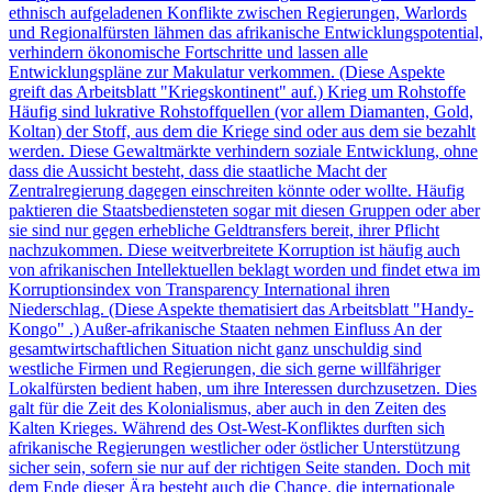
ethnisch aufgeladenen Konflikte zwischen Regierungen, Warlords
und Regionalfürsten lähmen das afrikanische Entwicklungspotential,
verhindern ökonomische Fortschritte und lassen alle
Entwicklungspläne zur Makulatur verkommen. (Diese Aspekte
greift das Arbeitsblatt "Kriegskontinent" auf.) Krieg um Rohstoffe
Häufig sind lukrative Rohstoffquellen (vor allem Diamanten, Gold,
Koltan) der Stoff, aus dem die Kriege sind oder aus dem sie bezahlt
werden. Diese Gewaltmärkte verhindern soziale Entwicklung, ohne
dass die Aussicht besteht, dass die staatliche Macht der
Zentralregierung dagegen einschreiten könnte oder wollte. Häufig
paktieren die Staatsbediensteten sogar mit diesen Gruppen oder aber
sie sind nur gegen erhebliche Geldtransfers bereit, ihrer Pflicht
nachzukommen. Diese weitverbreitete Korruption ist häufig auch
von afrikanischen Intellektuellen beklagt worden und findet etwa im
Korruptionsindex von Transparency International ihren
Niederschlag. (Diese Aspekte thematisiert das Arbeitsblatt "Handy-
Kongo" .) Außer-afrikanische Staaten nehmen Einfluss An der
gesamtwirtschaftlichen Situation nicht ganz unschuldig sind
westliche Firmen und Regierungen, die sich gerne willfähriger
Lokalfürsten bedient haben, um ihre Interessen durchzusetzen. Dies
galt für die Zeit des Kolonialismus, aber auch in den Zeiten des
Kalten Krieges. Während des Ost-West-Konfliktes durften sich
afrikanische Regierungen westlicher oder östlicher Unterstützung
sicher sein, sofern sie nur auf der richtigen Seite standen. Doch mit
dem Ende dieser Ära besteht auch die Chance, die internationale