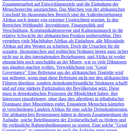
Zusammenarbeit auf Entwicklungsziele und die Einhaltung der
Menschenrechte auszurichten. Das Märchen von der afrikanischen
Unschuld Im ökonomischen Bereich sind die Außenbeziehungen
Afrikas noch immer von extremer Ungleichheit geprägt. In den
Bereichen Welthandel, Investitionen, Finanzpolitik und
Verschuldung, Kommunikationswege und Kulturaustausch ist die
relative Schwäche der afrikanischen Position unübersehbar. Dies
verstehen viele Machthaber Afrikas als Einladung, alle Missstände
Afrikas auf den Westen zu schieben. Doch die Ursachen für die
sozialen, ökonomischen und politischen Notlagen liegen ganz sicher
nicht nur in den internationalen Beziehungen, und Afrika ist weder
ohnmächtig noch unschuldig an der Misere, wie es viele Diktatoren
uns glauben machen wollen. Verwirklichung von "Good
Governance" Eine Befreiung aus der afrikanischen Tragödie wird
nur gelingen, wenn man diese Befreiung nicht nur den afrikanischen
Führern überlässt, sondern demokratiefreundliche Strukturen schafft
und auf eine stärkere Partizipation der Bevölkerung setzt. Diese
muss in demokratischen Prozessen die Möglichkeit haben, ihre
Interessen einzubringen, ohne dass dies allerdings in tribalistischer
Dominanz über Minoritäten endet. Engagierte Menschen kämpfen
in verschiedenen Ländern Afrikas für eine solche Demokratisierung.
Die afrikanischen Regierungen hätten in diesem Zusammenhang die
Aufgabe, solche Beteiligungen der Zivilgesellschaft zu fördern und
für verlässliche Rahmenbedingungen zu sorgen. Eine solche "Good
Governance" zu unterstützen ist auch die Aufgabe einer neuen