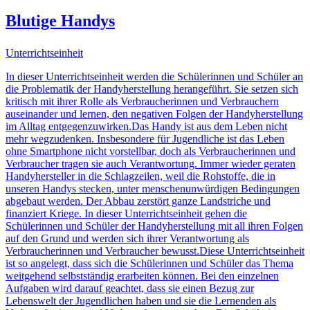
Blutige Handys
Unterrichtseinheit
In dieser Unterrichtseinheit werden die Schülerinnen und Schüler an
die Problematik der Handyherstellung herangeführt. Sie setzen sich
kritisch mit ihrer Rolle als Verbraucherinnen und Verbrauchern
auseinander und lernen, den negativen Folgen der Handyherstellung
im Alltag entgegenzuwirken.Das Handy ist aus dem Leben nicht
mehr wegzudenken. Insbesondere für Jugendliche ist das Leben
ohne Smartphone nicht vorstellbar, doch als Verbraucherinnen und
Verbraucher tragen sie auch Verantwortung. Immer wieder geraten
Handyhersteller in die Schlagzeilen, weil die Rohstoffe, die in
unseren Handys stecken, unter menschenunwürdigen Bedingungen
abgebaut werden. Der Abbau zerstört ganze Landstriche und
finanziert Kriege. In dieser Unterrichtseinheit gehen die
Schülerinnen und Schüler der Handyherstellung mit all ihren Folgen
auf den Grund und werden sich ihrer Verantwortung als
Verbraucherinnen und Verbraucher bewusst.Diese Unterrichtseinheit
ist so angelegt, dass sich die Schülerinnen und Schüler das Thema
weitgehend selbstständig erarbeiten können. Bei den einzelnen
Aufgaben wird darauf geachtet, dass sie einen Bezug zur
Lebenswelt der Jugendlichen haben und sie die Lernenden als