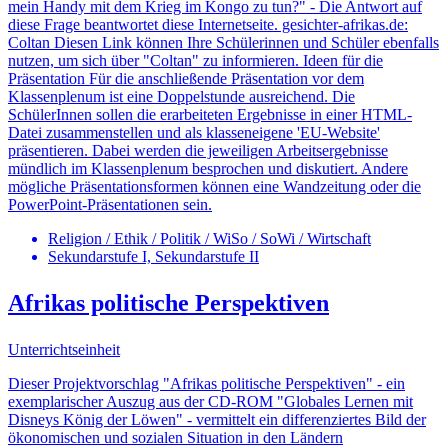
mein Handy mit dem Krieg im Kongo zu tun?" - Die Antwort auf
diese Frage beantwortet diese Internetseite. gesichter-afrikas.de:
Coltan Diesen Link können Ihre Schülerinnen und Schüler ebenfalls
nutzen, um sich über "Coltan" zu informieren. Ideen für die
Präsentation Für die anschließende Präsentation vor dem
Klassenplenum ist eine Doppelstunde ausreichend. Die
SchülerInnen sollen die erarbeiteten Ergebnisse in einer HTML-
Datei zusammenstellen und als klasseneigene 'EU-Website'
präsentieren. Dabei werden die jeweiligen Arbeitsergebnisse
mündlich im Klassenplenum besprochen und diskutiert. Andere
mögliche Präsentationsformen können eine Wandzeitung oder die
PowerPoint-Präsentationen sein.
Religion / Ethik / Politik / WiSo / SoWi / Wirtschaft
Sekundarstufe I, Sekundarstufe II
Afrikas politische Perspektiven
Unterrichtseinheit
Dieser Projektvorschlag "Afrikas politische Perspektiven" - ein
exemplarischer Auszug aus der CD-ROM "Globales Lernen mit
Disneys König der Löwen" - vermittelt ein differenziertes Bild der
ökonomischen und sozialen Situation in den Ländern