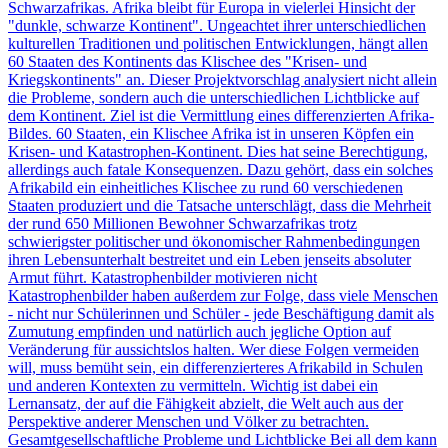
Schwarzafrikas. Afrika bleibt für Europa in vielerlei Hinsicht der
"dunkle, schwarze Kontinent". Ungeachtet ihrer unterschiedlichen
kulturellen Traditionen und politischen Entwicklungen, hängt allen
60 Staaten des Kontinents das Klischee des "Krisen- und
Kriegskontinents" an. Dieser Projektvorschlag analysiert nicht allein
die Probleme, sondern auch die unterschiedlichen Lichtblicke auf
dem Kontinent. Ziel ist die Vermittlung eines differenzierten Afrika-
Bildes. 60 Staaten, ein Klischee Afrika ist in unseren Köpfen ein
Krisen- und Katastrophen-Kontinent. Dies hat seine Berechtigung,
allerdings auch fatale Konsequenzen. Dazu gehört, dass ein solches
Afrikabild ein einheitliches Klischee zu rund 60 verschiedenen
Staaten produziert und die Tatsache unterschlägt, dass die Mehrheit
der rund 650 Millionen Bewohner Schwarzafrikas trotz
schwierigster politischer und ökonomischer Rahmenbedingungen
ihren Lebensunterhalt bestreitet und ein Leben jenseits absoluter
Armut führt. Katastrophenbilder motivieren nicht
Katastrophenbilder haben außerdem zur Folge, dass viele Menschen
- nicht nur Schülerinnen und Schüler - jede Beschäftigung damit als
Zumutung empfinden und natürlich auch jegliche Option auf
Veränderung für aussichtslos halten. Wer diese Folgen vermeiden
will, muss bemüht sein, ein differenzierteres Afrikabild in Schulen
und anderen Kontexten zu vermitteln. Wichtig ist dabei ein
Lernansatz, der auf die Fähigkeit abzielt, die Welt auch aus der
Perspektive anderer Menschen und Völker zu betrachten.
Gesamtgesellschaftliche Probleme und Lichtblicke Bei all dem kann