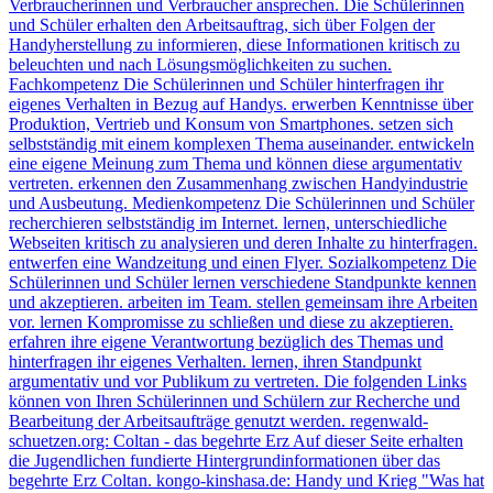
Verbraucherinnen und Verbraucher ansprechen. Die Schülerinnen
und Schüler erhalten den Arbeitsauftrag, sich über Folgen der
Handyherstellung zu informieren, diese Informationen kritisch zu
beleuchten und nach Lösungsmöglichkeiten zu suchen.
Fachkompetenz Die Schülerinnen und Schüler hinterfragen ihr
eigenes Verhalten in Bezug auf Handys. erwerben Kenntnisse über
Produktion, Vertrieb und Konsum von Smartphones. setzen sich
selbstständig mit einem komplexen Thema auseinander. entwickeln
eine eigene Meinung zum Thema und können diese argumentativ
vertreten. erkennen den Zusammenhang zwischen Handyindustrie
und Ausbeutung. Medienkompetenz Die Schülerinnen und Schüler
recherchieren selbstständig im Internet. lernen, unterschiedliche
Webseiten kritisch zu analysieren und deren Inhalte zu hinterfragen.
entwerfen eine Wandzeitung und einen Flyer. Sozialkompetenz Die
Schülerinnen und Schüler lernen verschiedene Standpunkte kennen
und akzeptieren. arbeiten im Team. stellen gemeinsam ihre Arbeiten
vor. lernen Kompromisse zu schließen und diese zu akzeptieren.
erfahren ihre eigene Verantwortung bezüglich des Themas und
hinterfragen ihr eigenes Verhalten. lernen, ihren Standpunkt
argumentativ und vor Publikum zu vertreten. Die folgenden Links
können von Ihren Schülerinnen und Schülern zur Recherche und
Bearbeitung der Arbeitsaufträge genutzt werden. regenwald-
schuetzen.org: Coltan - das begehrte Erz Auf dieser Seite erhalten
die Jugendlichen fundierte Hintergrundinformationen über das
begehrte Erz Coltan. kongo-kinshasa.de: Handy und Krieg "Was hat