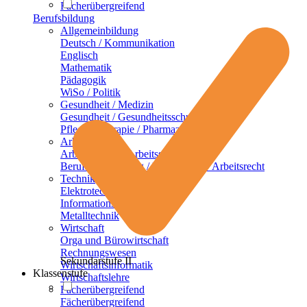
Fächerübergreifend
Berufsbildung
Allgemeinbildung
Deutsch / Kommunikation
Englisch
Mathematik
Pädagogik
WiSo / Politik
Gesundheit / Medizin
Gesundheit / Gesundheitsschutz
Pflege / Therapie / Pharmazie
Arbeit / Beruf
Arbeitsschutz / Arbeitssicherheit
Berufsvorbereitung / Berufsalltag / Arbeitsrecht
Technik
Elektrotechnik
Informationstechnik
Metalltechnik
Wirtschaft
Orga und Bürowirtschaft
Rechnungswesen
Sekundarstufe II
Wirtschaftsinformatik
Klassenstufe
Wirtschaftslehre
Fächerübergreifend
Fächerübergreifend