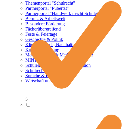
Themenportal "Schulrecht"
Partnerportal "Pubertät"
Partnerportal "Handwerk macht Schule"
Berufs- & Arbeitswelt
Besondere Förderung
Fächerübergreifend
Feste & Feiertage
Geschichte & Politik
Klima, Umwelt, Nachhaltigkeit
Kulturelle Bildung
Mediennutzung & Medienkompetenz
MINT
Schulentwicklung und Organisation
Schulrecht
Sprache & Literatur
Wirtschaft und Finanzen
5