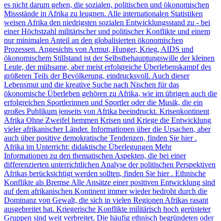
es nicht darum gehen, die sozialen, politischen und ökonomischen
Missstände in Afrika zu leugnen. Alle internationalen Statistiken
weisen Afrika den niedrigsten sozialen Entwicklungsstand zu - bei
einer Höchstzahl militärischer und politischer Konflikte und einem
nur minimalen Anteil an den globalisierten ökonomischen
Prozessen. Angesichts von Armut, Hunger, Krieg, AIDS und
ökonomischem Stillstand ist der Selbstbehauptungswille der kleinen
Leute, der mühsame, aber meist erfolgreiche Überlebenskampf des
größeren Teils der Bevölkerung, eindrucksvoll. Auch dieser
Lebensmut und die kreative Suche nach Nischen für das
ökonomische Überleben gehören zu Afrika, wie im übrigen auch die
erfolgreichen Sportlerinnen und Sportler oder die Musik, die ein
großes Publikum jenseits von Afrika beeindruckt. Krisenkontinent
Afrika Ohne Zweifel hemmen Krisen und Kriege die Entwicklung
vieler afrikanischer Länder. Informationen über die Ursachen, aber
auch über positive demokratische Tendenzen, finden Sie hier .
Afrika im Unterricht: didaktische Überlegungen Mehr
Informationen zu den thematischen Aspekten, die bei einer
differenzierten unterrichtlichen Analyse der politischen Perspektiven
Afrikas berücksichtigt werden sollten, finden Sie hier . Ethnische
Konflikte als Bremse Alle Ansätze einer positiven Entwicklung sind
auf dem afrikanischen Kontinent immer wieder bedroht durch die
Dominanz von Gewalt, die sich in vielen Regionen Afrikas rasant
ausgebreitet hat. Kriegerische Konflikte militärisch hoch gerüsteter
Gruppen sind weit verbreitet. Die häufig ethnisch begründeten oder