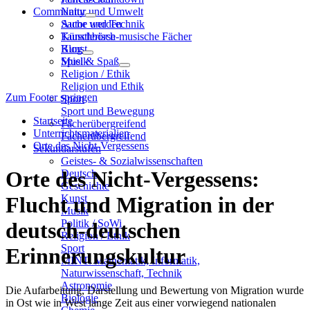
Community
Natur und Umwelt
Sache und Technik
Autor werden
Künstlerisch-musische Fächer
Tauschbörse
Kunst
Blog
Musik
Spiel & Spaß
Religion / Ethik
Religion und Ethik
Zum Footer springen
Sport
Sport und Bewegung
Startseite
Fächerübergreifend
Unterrichtsmaterialien
Fächerübergreifend
Orte des Nicht-Vergessens
Sekundarstufen
Geistes- & Sozialwissenschaften
Orte des Nicht-Vergessens:
Deutsch
Geschichte
Kunst
Flucht und Migration in der
Musik
Politik / SoWi
deutsch-deutschen
Religion / Ethik
Sport
Erinnerungskultur
MINT: Mathematik, Informatik,
Naturwissenschaft, Technik
Astronomie
Die Aufarbeitung, Darstellung und Bewertung von Migration wurde
Biologie
in Ost wie in West lange Zeit aus einer vorwiegend nationalen