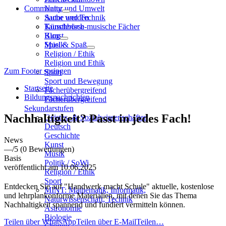
Community
Natur und Umwelt
Sache und Technik
Autor werden
Künstlerisch-musische Fächer
Tauschbörse
Kunst
Blog
Musik
Spiel & Spaß
Religion / Ethik
Religion und Ethik
Zum Footer springen
Sport
Sport und Bewegung
Startseite
Fächerübergreifend
Bildungsnachrichten
Fächerübergreifend
Sekundarstufen
Nachhaltigkeit? Passt in jedes Fach!
Geistes- & Sozialwissenschaften
Deutsch
Geschichte
News
Kunst
—
/5
(0 Bewertungen)
Musik
Basis
Politik / SoWi
veröffentlicht am 10.06.2025
Religion / Ethik
Sport
Entdecken Sie auf "Handwerk macht Schule" aktuelle, kostenlose
MINT: Mathematik, Informatik,
und lehrplankonforme Materialien, mit denen Sie das Thema
Naturwissenschaft, Technik
Nachhaltigkeit spannend und fundiert vermitteln können.
Astronomie
Biologie
Teilen über WhatsApp
Teilen über E-Mail
Teilen…