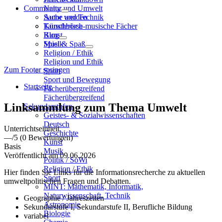
Community
Natur und Umwelt
Sache und Technik
Autor werden
Künstlerisch-musische Fächer
Tauschbörse
Kunst
Blog
Musik
Spiel & Spaß
Religion / Ethik
Religion und Ethik
Zum Footer springen
Sport
Sport und Bewegung
Startseite
Fächerübergreifend
Fächerübergreifend
Linksammlung zum Thema Umwelt
Sekundarstufen
Geistes- & Sozialwissenschaften
Deutsch
Unterrichtseinheit
Geschichte
—
/5
(0 Bewertungen)
Kunst
Basis
Musik
Veröffentlicht am 09.06.2026
Politik / SoWi
Religion / Ethik
Hier finden Sie Links für die Informationsrecherche zu aktuellen
Sport
umweltpolitischen Fragen und Debatten.
MINT: Mathematik, Informatik,
Naturwissenschaft, Technik
Geographie / Jahreszeiten
Astronomie
Sekundarstufe I, Sekundarstufe II, Berufliche Bildung
Biologie
variabel