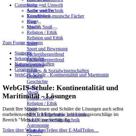
Community
Natur und Umwelt
Sache und Technik
Autor werden
Künstlerisch-musische Fächer
Tauschbörse
Kunst
Blog
Musik
Spiel & Spaß
Religion / Ethik
Religion und Ethik
Zum Footer springen
Sport
Sport und Bewegung
Startseite
Fächerübergreifend
Sekundarstufen
Fächerübergreifend
Naturwissenschaften
Sekundarstufen
Geographie
Geistes- & Sozialwissenschaften
WebGIS-Schule - Kontinentalität und Maritimität
Deutsch
Geschichte
WebGIS-Schule: Kontinentalität und
Kunst
Musik
Maritimität - Lösungen
Politik / SoWi
Religion / Ethik
Damit Ihre Schülerinnen und Schüler die Lösungen auch selbst
Sport
erarbeiten, stellen wir Ergebnisse und Lösungsvorschläge im
MINT: Mathematik, Informatik,
Bereich "Mein LO" zur Verfügung.
Naturwissenschaft, Technik
Astronomie
Teilen über WhatsApp
Teilen über E-Mail
Teilen…
Biologie