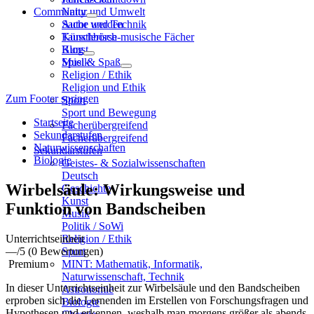
Community
Natur und Umwelt
Sache und Technik
Autor werden
Künstlerisch-musische Fächer
Tauschbörse
Kunst
Blog
Musik
Spiel & Spaß
Religion / Ethik
Religion und Ethik
Zum Footer springen
Sport
Sport und Bewegung
Startseite
Fächerübergreifend
Sekundarstufen
Fächerübergreifend
Naturwissenschaften
Sekundarstufen
Biologie
Geistes- & Sozialwissenschaften
Deutsch
Wirbelsäule: Wirkungsweise und
Geschichte
Kunst
Funktion von Bandscheiben
Musik
Politik / SoWi
Unterrichtseinheit
Religion / Ethik
—
/5
(0 Bewertungen)
Sport
Premium
MINT: Mathematik, Informatik,
Naturwissenschaft, Technik
In dieser Unterrichtseinheit zur Wirbelsäule und den Bandscheiben
Astronomie
erproben sich die Lernenden im Erstellen von Forschungsfragen und
Biologie
Hypothesen und erkennen, weshalb man morgens größer als abends