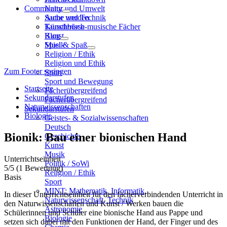
Community
Natur und Umwelt
Sache und Technik
Autor werden
Künstlerisch-musische Fächer
Tauschbörse
Kunst
Blog
Musik
Spiel & Spaß
Religion / Ethik
Religion und Ethik
Zum Footer springen
Sport
Sport und Bewegung
Startseite
Fächerübergreifend
Sekundarstufen
Fächerübergreifend
Naturwissenschaften
Sekundarstufen
Biologie
Geistes- & Sozialwissenschaften
Deutsch
Bionik: Bau einer bionischen Hand
Geschichte
Kunst
Musik
Unterrichtseinheit
Politik / SoWi
5
/5
(1 Bewertung)
Religion / Ethik
Basis
Sport
MINT: Mathematik, Informatik,
In dieser Unterrichtseinheit für den fächerverbindenden Unterricht in
Naturwissenschaft, Technik
den Naturwissenschaften und Kunst / Werken bauen die
Astronomie
Schülerinnen und Schüler eine bionische Hand aus Pappe und
Biologie
setzen sich dabei mit den Funktionen der Hand, der Finger und des