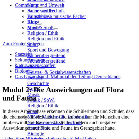
Community
Natur und Umwelt
Sache und Technik
Autor werden
Künstlerisch-musische Fächer
Tauschbörse
Kunst
Blog
Musik
Spiel & Spaß
Religion / Ethik
Religion und Ethik
Zum Footer springen
Sport
Sport und Bewegung
Startseite
Fächerübergreifend
Sekundarstufen
Fächerübergreifend
Naturwissenschaften
Sekundarstufen
Biologie
Geistes- & Sozialwissenschaften
Das Grüne Band: Mahnmal der Teilung Deutschlands
Deutsch
Geschichte
Modul 2: Die Auswirkungen auf Flora
Kunst
Musik
und Fauna
Politik / SoWi
Religion / Ethik
In dieser Arbeitsphase erkennen die Schülerinnen und Schüler, dass
Sport
die ehemalige innerdeutsche Grenze nicht nur für Menschen eine
MINT: Mathematik, Informatik,
unüberwindbare Barriere darstellte, sondern auch negative
Naturwissenschaft, Technik
Auswirkungen auf Flora und Fauna im Grenzgebiet hatte.
Astronomie
Biologie
Teilen über WhatsApp
Teilen über E-Mail
Teilen…