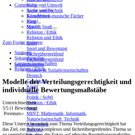
Community
Natur und Umwelt
Sache und Technik
Autor werden
Künstlerisch-musische Fächer
Tauschbörse
Kunst
Blog
Musik
Spiel & Spaß
Religion / Ethik
Religion und Ethik
Zum Footer springen
Sport
Sport und Bewegung
Startseite
Fächerübergreifend
Sekundarstufen
Fächerübergreifend
Geisteswissenschaften
Sekundarstufen
Religion / Ethik
Geistes- & Sozialwissenschaften
Deutsch
Modelle der Verteilungsgerechtigkeit und
Geschichte
Kunst
individuelle Bewertungsmaßstäbe
Musik
Politik / SoWi
Unterrichtseinheit
Religion / Ethik
5
/5
(1 Bewertung)
Sport
Premium
MINT: Mathematik, Informatik,
Naturwissenschaft, Technik
Diese Unterrichtseinheit zum Thema Verteilungsgerechtigkeit hat
Astronomie
das Ziel, ein äußerst komplexes und fächerübergreifendes Thema so
Biologie
zu vereinfachen, dass der Fokus auf ethische Beurteilungsmaßstäbe